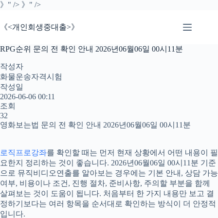
본
》" />
》" />
문
으
《<개인회생중대출>》
로
건
RPG순위 문의 전 확인 안내 2026년06월06일 00시11분
너
뛰
작성자
기
화물운송자격시험
작성일
2026-06-06 00:11
조회
32
영화보는법 문의 전 확인 안내 2026년06월06일 00시11분
로직프로강좌
를 확인할 때는 먼저 현재 상황에서 어떤 내용이 필
요한지 정리하는 것이 좋습니다. 2026년06월06일 00시11분 기준
으로 뮤직비디오연출를 알아보는 경우에는 기본 안내, 상담 가능
여부, 비용이나 조건, 진행 절차, 준비사항, 주의할 부분을 함께
살펴보는 것이 도움이 됩니다. 처음부터 한 가지 내용만 보고 결
정하기보다는 여러 항목을 순서대로 확인하는 방식이 더 안정적
입니다.