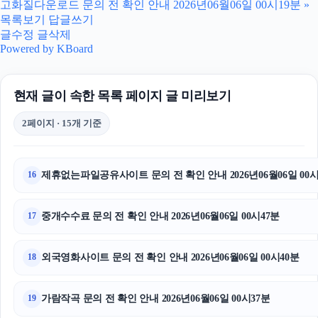
고화질다운로드 문의 전 확인 안내 2026년06월06일 00시19분
»
대구이혼전문변호사
목록보기
답글쓰기
글수정
글삭제
용인하수구막힘
Powered by KBoard
마포하수구막힘
현재 글이 속한 목록 페이지 글 미리보기
마포구하수구막힘
2페이지 · 15개 기준
서초구하수구막힘
서울암요양병원
제휴없는파일공유사이트 문의 전 확인 안내 2026년06월06일 00시
16
하남하수구막힘
중개수수료 문의 전 확인 안내 2026년06월06일 00시47분
17
동탄피부과
외국영화사이트 문의 전 확인 안내 2026년06월06일 00시40분
18
강남하수구막힘
광고대행사
가람작곡 문의 전 확인 안내 2026년06월06일 00시37분
19