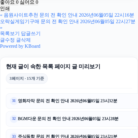
좋아요
0
싫어요
0
인쇄
부산흥신소
«
음원사이트추천 문의 전 확인 안내 2026년06월05일 22시16분
오락실게임기구매 문의 전 확인 안내 2026년06월05일 22시27분
병원마케팅
»
목록보기
답글쓰기
글수정
글삭제
동작하수구막힘
Powered by KBoard
강동하수구막힘
현재 글이 속한 목록 페이지 글 미리보기
용인하수구막힘
3페이지 · 15개 기준
부산휴대폰성지
대구이혼전문변호사
영화자막 문의 전 확인 안내 2026년06월05일 23시32분
31
이혼전문변호사
BGM다운 문의 전 확인 안내 2026년06월05일 23시28분
32
강동구하수구막힘
폰테크
주식독학 문의 전 확인 안내 2026년06월05일 23시21분
33