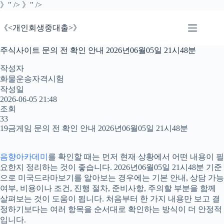
본
》" />
》" />
문
으
《<개인회생중대출>》
로
건
주식사이트 문의 전 확인 안내 2026년06월05일 21시48분
너
뛰
작성자
기
화물운송자격시험
작성일
2026-06-05 21:48
조회
33
19금게임 문의 전 확인 안내 2026년06월05일 21시48분
음향아카데미
를 확인할 때는 먼저 현재 상황에서 어떤 내용이 필
요한지 정리하는 것이 좋습니다. 2026년06월05일 21시48분 기준
으로 미국드라마보기를 알아보는 경우에는 기본 안내, 상담 가능
여부, 비용이나 조건, 진행 절차, 준비사항, 주의할 부분을 함께
살펴보는 것이 도움이 됩니다. 처음부터 한 가지 내용만 보고 결
정하기보다는 여러 항목을 순서대로 확인하는 방식이 더 안정적
입니다.