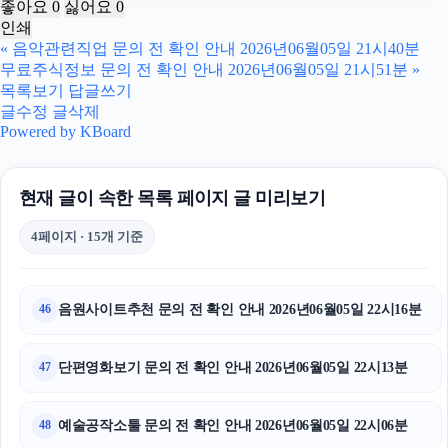
좋아요
0
싫어요
0
인쇄
부산휴대폰성지
«
음악관련직업 문의 전 확인 안내 2026년06월05일 21시40분
무료주식정보 문의 전 확인 안내 2026년06월05일 21시51분
»
동탄피부과
목록보기
답글쓰기
글수정
글삭제
서초구하수구막힘
Powered by KBoard
서울암요양병원
현재 글이 속한 목록 페이지 글 미리보기
흥신소
4페이지 · 15개 기준
인천하수구막힘
강동하수구막힘
음원사이트추천 문의 전 확인 안내 2026년06월05일 22시16분
46
강남치과
단편영화보기 문의 전 확인 안내 2026년06월05일 22시13분
47
부산휴대폰성지
예술공작소툴 문의 전 확인 안내 2026년06월05일 22시06분
48
휴대폰성지