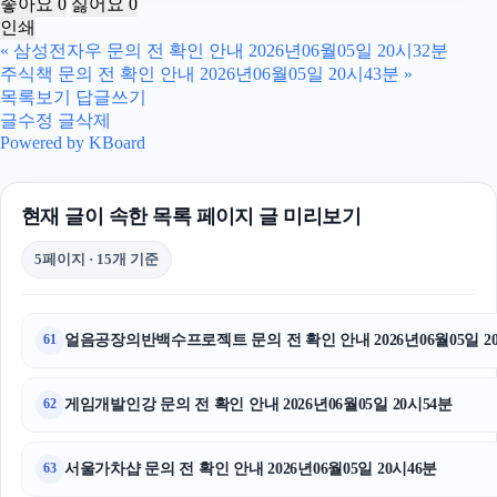
좋아요
0
싫어요
0
인쇄
광고대행사
«
삼성전자우 문의 전 확인 안내 2026년06월05일 20시32분
주식책 문의 전 확인 안내 2026년06월05일 20시43분
»
마포구하수구막힘
목록보기
답글쓰기
글수정
글삭제
아고다할인코드
Powered by KBoard
용인하수구막힘
현재 글이 속한 목록 페이지 글 미리보기
강동하수구막힘
5페이지 · 15개 기준
폰테크
대전이혼전문변호사
얼음공장의반백수프로젝트 문의 전 확인 안내 2026년06월05일 2
61
동탄피부과
게임개발인강 문의 전 확인 안내 2026년06월05일 20시54분
62
강동구하수구막힘
서울가차샵 문의 전 확인 안내 2026년06월05일 20시46분
63
흥신소