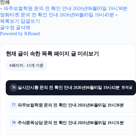
인쇄
흥신소
«
파주보컬학원 문의 전 확인 안내 2026년06월05일 19시38분
영화티켓 문의 전 확인 안내 2026년06월05일 19시45분
»
강남치과
목록보기
답글쓰기
글수정
글삭제
폰테크
Powered by KBoard
이혼전문변호사
현재 글이 속한 목록 페이지 글 미리보기
네이버 검색광고
6페이지 · 15개 기준
김해이혼전문변호사
부산흥신소
실시간시황 문의 전 확인 안내 2026년06월05일 19시42분
76
현재글
서초하수구막힘
파주보컬학원 문의 전 확인 안내 2026년06월05일 19시38분
77
인천하수구막힘
주식종목상담 문의 전 확인 안내 2026년06월05일 19시31분
78
이혼변호사