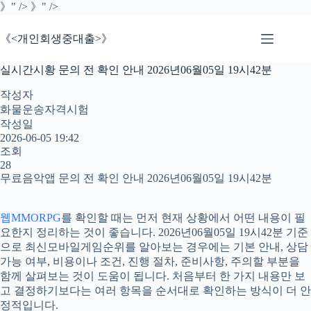
본
》" />
》" />
문
으
《<개인회생중대출>》
로
건
실시간시황 문의 전 확인 안내 2026년06월05일 19시42분
너
뛰
작성자
기
화물운송자격시험
작성일
2026-06-05 19:42
조회
28
무료음악앱 문의 전 확인 안내 2026년06월05일 19시42분
웹MMORPG
를 확인할 때는 먼저 현재 상황에서 어떤 내용이 필
요한지 정리하는 것이 좋습니다. 2026년06월05일 19시42분 기준
으로 최신모바일게임순위를 알아보는 경우에는 기본 안내, 상담
가능 여부, 비용이나 조건, 진행 절차, 준비사항, 주의할 부분을
함께 살펴보는 것이 도움이 됩니다. 처음부터 한 가지 내용만 보
고 결정하기보다는 여러 항목을 순서대로 확인하는 방식이 더 안
정적입니다.