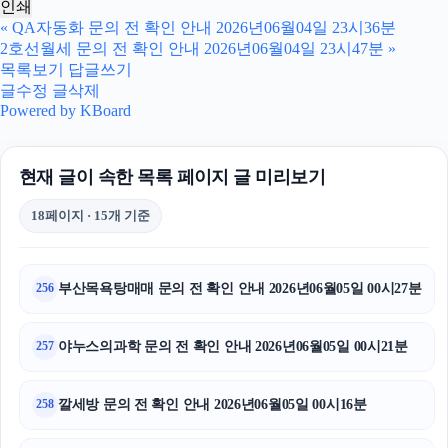
인쇄
하남하수구막힘
«
QA자동화 문의 전 확인 안내 2026년06월04일 23시36분
2호선월세 문의 전 확인 안내 2026년06월04일 23시47분
»
불륜증거
목록보기
답글쓰기
글수정
글삭제
안산피부과
Powered by KBoard
광교피부과
현재 글이 속한 목록 페이지 글 미리보기
네이버 검색광고
18페이지 · 15개 기준
동작구하수구막힘
서울암요양병원
부산목욕탕매매 문의 전 확인 안내 2026년06월05일 00시27분
256
용인하수구막힘
야누스의과학 문의 전 확인 안내 2026년06월05일 00시21분
257
병원마케팅
깔세방 문의 전 확인 안내 2026년06월05일 00시16분
258
서초하수구막힘