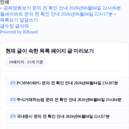
인쇄
서초하수구막힘
«
공짜영화보기 문의 전 확인 안내 2026년06월04일 22시06분
월세아파트 문의 전 확인 안내 2026년06월04일 22시17분
»
김해이혼전문변호사
목록보기
답글쓰기
글수정
글삭제
야구반티
Powered by KBoard
이혼변호사
현재 글이 속한 목록 페이지 글 미리보기
축구반티
19페이지 · 15개 기준
트립닷컴할인코드
광고대행사
PCMMORPG 문의 전 확인 안내 2026년06월04일 23시07분
271
네이버 검색광고
주식거래하는법 문의 전 확인 안내 2026년06월04일 23시04분
272
이혼변호사
국내증시 문의 전 확인 안내 2026년06월04일 22시57분
273
폰테크