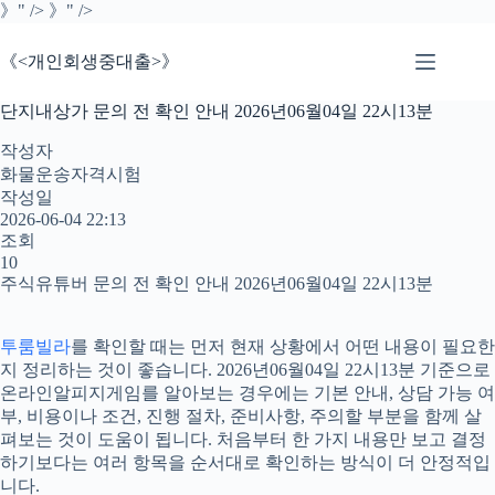
본
》" />
》" />
문
으
《<개인회생중대출>》
로
건
단지내상가 문의 전 확인 안내 2026년06월04일 22시13분
너
뛰
작성자
기
화물운송자격시험
작성일
2026-06-04 22:13
조회
10
주식유튜버 문의 전 확인 안내 2026년06월04일 22시13분
투룸빌라
를 확인할 때는 먼저 현재 상황에서 어떤 내용이 필요한
지 정리하는 것이 좋습니다. 2026년06월04일 22시13분 기준으로
온라인알피지게임를 알아보는 경우에는 기본 안내, 상담 가능 여
부, 비용이나 조건, 진행 절차, 준비사항, 주의할 부분을 함께 살
펴보는 것이 도움이 됩니다. 처음부터 한 가지 내용만 보고 결정
하기보다는 여러 항목을 순서대로 확인하는 방식이 더 안정적입
니다.