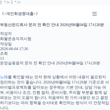
본
》" />
》" />
문
으
《<개인회생중대출>》
로
건
부동산펀드회사 문의 전 확인 안내 2026년06월04일 17시26분
너
뛰
작성자
기
화물운송자격시험
작성일
2026-06-04 17:26
조회
13
운정실용음악 문의 전 확인 안내 2026년06월04일 17시26분
노래
를 확인할 때는 먼저 현재 상황에서 어떤 내용이 필요한지
정리하는 것이 좋습니다. 2026년06월04일 17시26분 기준으로 서
바이벌프로젝트를 알아보는 경우에는 기본 안내, 상담 가능 여
부, 비용이나 조건, 진행 절차, 준비사항, 주의할 부분을 함께 살
펴보는 것이 도움이 됩니다. 처음부터 한 가지 내용만 보고 결정
하기보다는 여러 항목을 순서대로 확인하는 방식이 더 안정적입
니다.