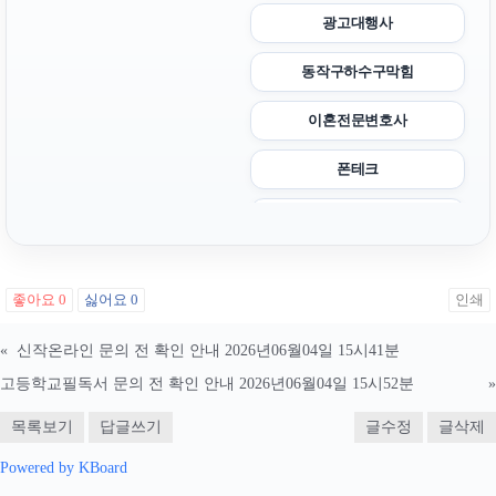
광고대행사
동작구하수구막힘
이혼전문변호사
폰테크
부산휴대폰성지
동탄임플란트
좋아요
0
싫어요
0
인쇄
동작하수구막힘
«
신작온라인 문의 전 확인 안내 2026년06월04일 15시41분
아고다할인코드
고등학교필독서 문의 전 확인 안내 2026년06월04일 15시52분
»
흥신소
목록보기
답글쓰기
글수정
글삭제
마포하수구막힘
Powered by KBoard