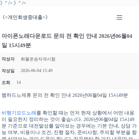
본
》" />
》" />
문
으
《<개인회생중대출>》
로
건
너
아이폰노래다운로드 문의 전 확인 안내 2026년06월04
뛰
일 15시49분
기
작성자
화물운송자격시험
2026-06-04 15:49
작성일
14
조회
웹하드노제휴 문의 전 확인 안내 2026년06월04일 15시49분
비행기모드노래
를 확인할 때는 먼저 현재 상황에서 어떤 내용
이 필요한지 정리하는 것이 좋습니다. 2026년06월04일 15시49
분 기준으로 대전발성를 알아보는 경우에는 기본 안내, 상담 가
능 여부, 비용이나 조건, 진행 절차, 준비사항, 주의할 부분을 함
께 살펴보는 것이 도움이 됩니다. 처음부터 한 가지 내용만 보