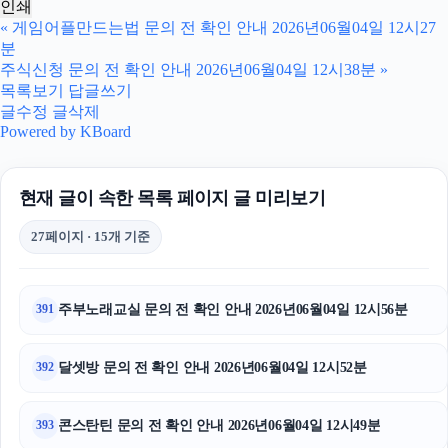
인쇄
김해이혼전문변호사
«
게임어플만드는법 문의 전 확인 안내 2026년06월04일 12시27
분
광교피부과
주식신청 문의 전 확인 안내 2026년06월04일 12시38분
»
목록보기
답글쓰기
대구이혼전문변호사
글수정
글삭제
Powered by KBoard
휴대폰성지
현재 글이 속한 목록 페이지 글 미리보기
이혼전문변호사
27페이지 · 15개 기준
마포하수구막힘
동작하수구막힘
주부노래교실 문의 전 확인 안내 2026년06월04일 12시56분
391
하남하수구막힘
달셋방 문의 전 확인 안내 2026년06월04일 12시52분
392
야구반티
마포구하수구막힘
콘스탄틴 문의 전 확인 안내 2026년06월04일 12시49분
393