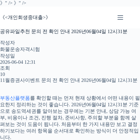
본
》" />
》" />
문
으
《<개인회생중대출>》
로
건
공유파일추천 문의 전 확인 안내 2026년06월04일 12시31분
너
뛰
작성자
기
화물운송자격시험
작성일
2026-06-04 12:31
조회
10
11월증권사이벤트 문의 전 확인 안내 2026년06월04일 12시31분
부동산플랫폼
를 확인할 때는 먼저 현재 상황에서 어떤 내용이 필
요한지 정리하는 것이 좋습니다. 2026년06월04일 12시31분 기준
으로 송도역세권를 알아보는 경우에는 기본 안내, 상담 가능 여
부, 비용이나 조건, 진행 절차, 준비사항, 주의할 부분을 함께 살
펴보는 것이 도움이 됩니다. 처음부터 한 가지 내용만 보고 결정
하기보다는 여러 항목을 순서대로 확인하는 방식이 더 안정적입
니다.