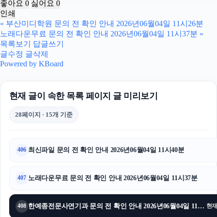
좋아요
0
싫어요
0
인쇄
광교피부과
«
부산미디학원 문의 전 확인 안내 2026년06월04일 11시26분
노래다운무료 문의 전 확인 안내 2026년06월04일 11시37분
»
대전이혼전문변호사
목록보기
답글쓰기
글수정
글삭제
휴대폰성지
Powered by KBoard
야구반티
현재 글이 속한 목록 페이지 글 미리보기
안산피부과
28페이지 · 15개 기준
이혼전문변호사
하남하수구막힘
최신파일 문의 전 확인 안내 2026년06월04일 11시40분
406
강남하수구막힘
노래다운무료 문의 전 확인 안내 2026년06월04일 11시37분
407
대안학교
한예종전문사연기과 문의 전 확인 안내 2026년06월04일 11시33분
408
현
불륜증거