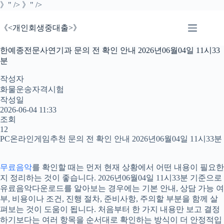
본
》" />
》" />
문
으
《<개인회생중대출>》
로
건
한예종전문사연기과 문의 전 확인 안내 2026년06월04일 11시33
너
분
뛰
기
작성자
화물운송자격시험
작성일
2026-06-04 11:33
조회
12
PC온라인게임추천 문의 전 확인 안내 2026년06월04일 11시33분
무료음악
를 확인할 때는 먼저 현재 상황에서 어떤 내용이 필요한
지 정리하는 것이 좋습니다. 2026년06월04일 11시33분 기준으로
유료음악다운로드를 알아보는 경우에는 기본 안내, 상담 가능 여
부, 비용이나 조건, 진행 절차, 준비사항, 주의할 부분을 함께 살
펴보는 것이 도움이 됩니다. 처음부터 한 가지 내용만 보고 결정
하기보다는 여러 항목을 순서대로 확인하는 방식이 더 안정적입