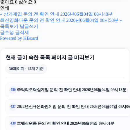
좋아요
0
싫어요
0
인쇄
서울암요양병원
«
상가매입 문의 전 확인 안내 2026년06월04일 08시48분
최신영화다운 문의 전 확인 안내 2026년06월04일 08시58분
»
강동하수구막힘
목록보기
답글쓰기
글수정
글삭제
마포하수구막힘
Powered by KBoard
강남하수구막힘
현재 글이 속한 목록 페이지 글 미리보기
폰테크
30페이지 · 15개 기준
대안학교
대전이혼전문변호사
추억의오락실게임 문의 전 확인 안내 2026년06월04일 09시13분
436
아고다할인코드
2022년신규온라인게임 문의 전 확인 안내 2026년06월04일 09시0
437
김해이혼전문변호사
호텔식원룸 문의 전 확인 안내 2026년06월04일 09시01분
438
불륜증거