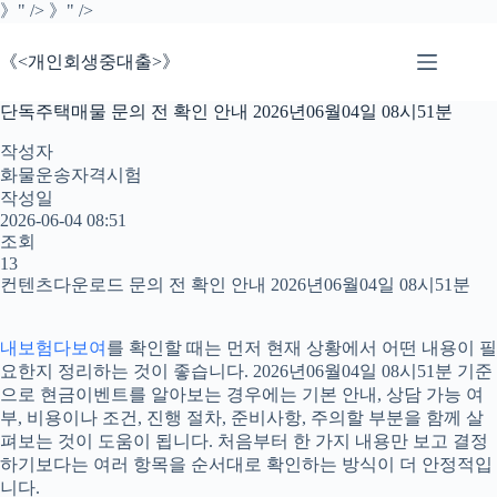
본
》" />
》" />
문
으
《<개인회생중대출>》
로
건
단독주택매물 문의 전 확인 안내 2026년06월04일 08시51분
너
뛰
작성자
기
화물운송자격시험
작성일
2026-06-04 08:51
조회
13
컨텐츠다운로드 문의 전 확인 안내 2026년06월04일 08시51분
내보험다보여
를 확인할 때는 먼저 현재 상황에서 어떤 내용이 필
요한지 정리하는 것이 좋습니다. 2026년06월04일 08시51분 기준
으로 현금이벤트를 알아보는 경우에는 기본 안내, 상담 가능 여
부, 비용이나 조건, 진행 절차, 준비사항, 주의할 부분을 함께 살
펴보는 것이 도움이 됩니다. 처음부터 한 가지 내용만 보고 결정
하기보다는 여러 항목을 순서대로 확인하는 방식이 더 안정적입
니다.