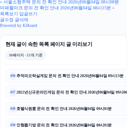
«
서울소형주택 문의 전 확인 안내 2026년06월04일 08시08분
마패혈마크 문의 전 확인 안내 2026년06월04일 08시15분
»
동작구하수구막힘
목록보기
답글쓰기
글수정
글삭제
안산피부과
Powered by KBoard
이혼변호사
현재 글이 속한 목록 페이지 글 미리보기
동작하수구막힘
30페이지 · 15개 기준
김해이혼전문변호사
흥신소
추억의오락실게임 문의 전 확인 안내 2026년06월04일 09시13분
436
네이버 검색광고
2022년신규온라인게임 문의 전 확인 안내 2026년06월04일 09시0
437
휴대폰성지
호텔식원룸 문의 전 확인 안내 2026년06월04일 09시01분
438
마포구하수구막힘
부산휴대폰성지
인형뽑기방 문의 전 확인 안내 2026년06월04일 00시01분
439