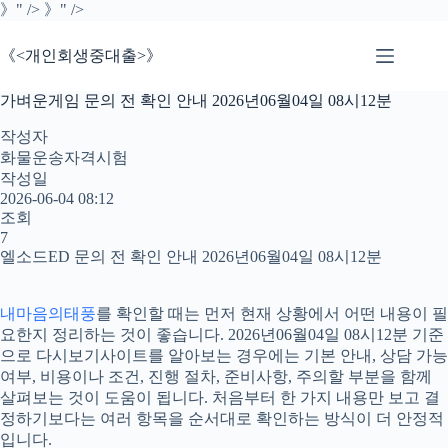
본
》" />
》" />
문
으
《<개인회생중대출>》
로
건
가벼운게임 문의 전 확인 안내 2026년06월04일 08시12분
너
뛰
작성자
기
화물운송자격시험
작성일
2026-06-04 08:12
조회
7
엘소드ED 문의 전 확인 안내 2026년06월04일 08시12분
내마음의태풍
를 확인할 때는 먼저 현재 상황에서 어떤 내용이 필
요한지 정리하는 것이 좋습니다. 2026년06월04일 08시12분 기준
으로 다시보기사이트를 알아보는 경우에는 기본 안내, 상담 가능
여부, 비용이나 조건, 진행 절차, 준비사항, 주의할 부분을 함께
살펴보는 것이 도움이 됩니다. 처음부터 한 가지 내용만 보고 결
정하기보다는 여러 항목을 순서대로 확인하는 방식이 더 안정적
입니다.