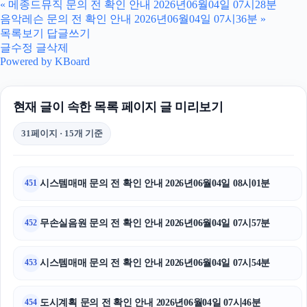
«
메종드뮤직 문의 전 확인 안내 2026년06월04일 07시28분
음악레슨 문의 전 확인 안내 2026년06월04일 07시36분
»
대구이혼전문변호사
목록보기
답글쓰기
글수정
글삭제
야구반티
Powered by KBoard
서초하수구막힘
현재 글이 속한 목록 페이지 글 미리보기
하남하수구막힘
31페이지 · 15개 기준
휴대폰성지
강동하수구막힘
시스템매매 문의 전 확인 안내 2026년06월04일 08시01분
451
인천하수구막힘
무손실음원 문의 전 확인 안내 2026년06월04일 07시57분
452
광고대행사
시스템매매 문의 전 확인 안내 2026년06월04일 07시54분
453
이혼변호사
광교피부과
도시계획 문의 전 확인 안내 2026년06월04일 07시46분
454