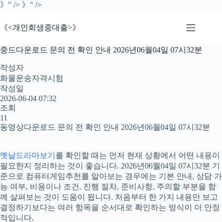
본
》" />
》" />
문
으
《<개인회생중대출>》
로
건
중드다운로드 문의 전 확인 안내 2026년06월04일 07시32분
너
뛰
작성자
기
화물운송자격시험
작성일
2026-06-04 07:32
조회
11
동영상다운로드 문의 전 확인 안내 2026년06월04일 07시32분
옛날드라마보기
를 확인할 때는 먼저 현재 상황에서 어떤 내용이
필요한지 정리하는 것이 좋습니다. 2026년06월04일 07시32분 기
준으로 컴퓨터게임추천를 알아보는 경우에는 기본 안내, 상담 가
능 여부, 비용이나 조건, 진행 절차, 준비사항, 주의할 부분을 함
께 살펴보는 것이 도움이 됩니다. 처음부터 한 가지 내용만 보고
결정하기보다는 여러 항목을 순서대로 확인하는 방식이 더 안정
적입니다.