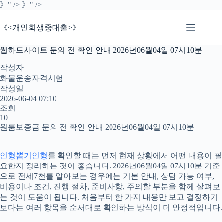
본
》" />
》" />
문
으
《<개인회생중대출>》
로
건
웹하드사이트 문의 전 확인 안내 2026년06월04일 07시10분
너
뛰
작성자
기
화물운송자격시험
작성일
2026-06-04 07:10
조회
10
원룸보증금 문의 전 확인 안내 2026년06월04일 07시10분
인형뽑기인형
를 확인할 때는 먼저 현재 상황에서 어떤 내용이 필
요한지 정리하는 것이 좋습니다. 2026년06월04일 07시10분 기준
으로 전세7천를 알아보는 경우에는 기본 안내, 상담 가능 여부,
비용이나 조건, 진행 절차, 준비사항, 주의할 부분을 함께 살펴보
는 것이 도움이 됩니다. 처음부터 한 가지 내용만 보고 결정하기
보다는 여러 항목을 순서대로 확인하는 방식이 더 안정적입니다.