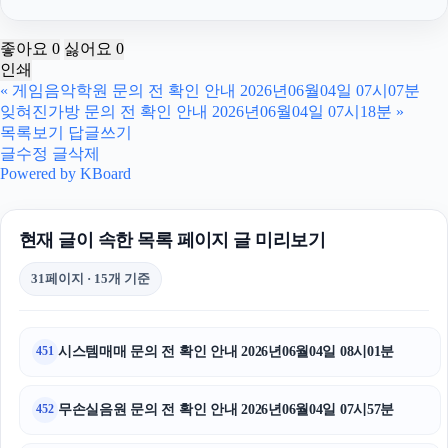
강남하수구막힘
좋아요
0
싫어요
0
인쇄
병원마케팅
«
게임음악학원 문의 전 확인 안내 2026년06월04일 07시07분
잊혀진가방 문의 전 확인 안내 2026년06월04일 07시18분
»
동탄피부과
목록보기
답글쓰기
글수정
글삭제
동작하수구막힘
Powered by KBoard
강동구하수구막힘
현재 글이 속한 목록 페이지 글 미리보기
축구반티
31페이지 · 15개 기준
흥신소
네이버 검색광고
시스템매매 문의 전 확인 안내 2026년06월04일 08시01분
451
이혼변호사
무손실음원 문의 전 확인 안내 2026년06월04일 07시57분
452
김해이혼전문변호사