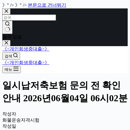
》" />
》" />
본문으로 건너뛰기
결과 없음
《<개인회생중대출>》
검색
《<개인회생중대출>》
메뉴
일시납저축보험 문의 전 확인
안내 2026년06월04일 06시02분
작성자
화물운송자격시험
작성일