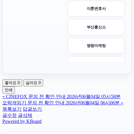
이혼변호사
부산흥신소
병원마케팅
폰테크
좋아요
0
싫어요
0
부산휴대폰성지
인쇄
«
CINEFOX 문의 전 확인 안내 2026년06월04일 05시58분
인천하수구막힘
오락게임기 문의 전 확인 안내 2026년06월04일 06시06분
»
목록보기
답글쓰기
글수정
글삭제
동작구하수구막힘
Powered by KBoard