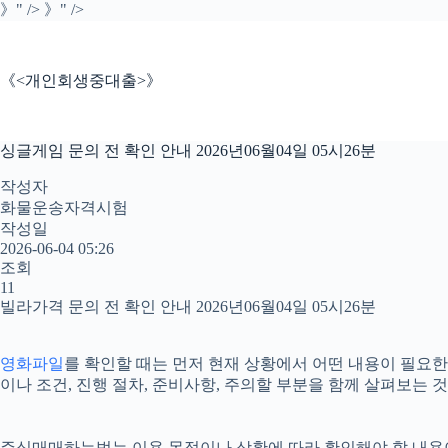
본
》" />
》" />
문
으
로
《<개인회생중대출>》
건
너
뛰
싱글게임 문의 전 확인 안내 2026년06월04일 05시26분
기
작성자
화물운송자격시험
작성일
2026-06-04 05:26
조회
11
빌라가격 문의 전 확인 안내 2026년06월04일 05시26분
영화파일
를 확인할 때는 먼저 현재 상황에서 어떤 내용이 필요한지
이나 조건, 진행 절차, 준비사항, 주의할 부분을 함께 살펴보는
주식매매하는법는 이용 목적이나 상황에 따라 확인해야 할 내용이 