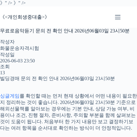
본
》" />
》" />
문
으
《<개인회생중대출>》
로
건
무료로음악듣기 문의 전 확인 안내 2026년06월03일 23시50분
너
뛰
작성자
기
화물운송자격시험
작성일
2026-06-03 23:50
조회
13
빌딩경매 문의 전 확인 안내 2026년06월03일 23시50분
싱글게임
를 확인할 때는 먼저 현재 상황에서 어떤 내용이 필요한
지 정리하는 것이 좋습니다. 2026년06월03일 23시50분 기준으로
해외선물책를 알아보는 경우에는 기본 안내, 상담 가능 여부, 비
용이나 조건, 진행 절차, 준비사항, 주의할 부분을 함께 살펴보는
것이 도움이 됩니다. 처음부터 한 가지 내용만 보고 결정하기보
다는 여러 항목을 순서대로 확인하는 방식이 더 안정적입니다.