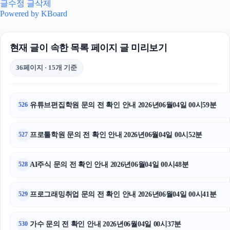
글수정
글삭제
광교피부과
Powered by KBoard
하남하수구막힘
현재 글이 속한 목록 페이지 글 미리보기
불륜증거
36페이지 · 15개 기준
안산피부과
부산휴대폰성지
유튜브편집학원 문의 전 확인 안내 2026년06월04일 00시59분
526
트립닷컴할인코드
프로툴학원 문의 전 확인 안내 2026년06월04일 00시52분
527
광고대행사
AI주식 문의 전 확인 안내 2026년06월04일 00시48분
528
동탄피부과
이혼변호사
프로그래밍취업 문의 전 확인 안내 2026년06월04일 00시41분
529
마포구하수구막힘
가수 문의 전 확인 안내 2026년06월04일 00시37분
530