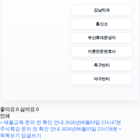
강남치과
흥신소
부산휴대폰성지
이혼전문변호사
축구반티
야구반티
강동구하수구막힘
병원마케팅
좋아요
0
싫어요
0
인쇄
서울암요양병원
«
애플교육 문의 전 확인 안내 2026년06월03일 23시47분
주식특강 문의 전 확인 안내 2026년06월03일 23시58분
»
이혼변호사
목록보기
답글쓰기