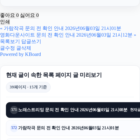
용인하수구막힘
좋아요
0
싫어요
0
인쇄
광고대행사
«
가람작곡 문의 전 확인 안내 2026년06월03일 21시01분
영화다운사이트 문의 전 확인 안내 2026년06월03일 21시12분
»
부산흥신소
목록보기
답글쓰기
글수정
글삭제
네이버 검색광고
Powered by KBoard
대구이혼전문변호사
현재 글이 속한 목록 페이지 글 미리보기
폰테크
39페이지 · 15개 기준
부산휴대폰성지
야구반티
노래스트리밍 문의 전 확인 안내 2026년06월03일 21시08분
571
현재
휴대폰성지
가람작곡 문의 전 확인 안내 2026년06월03일 21시01분
572
강동하수구막힘