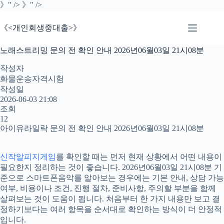
본
》" />
》" />
문
으
《<개인회생중대출>》
로
건
노래스트리밍 문의 전 확인 안내 2026년06월03일 21시08분
너
뛰
작성자
기
화물운송자격시험
작성일
2026-06-03 21:08
조회
12
아이유라일락 문의 전 확인 안내 2026년06월03일 21시08분
신작알피지게임
를 확인할 때는 먼저 현재 상황에서 어떤 내용이
필요한지 정리하는 것이 좋습니다. 2026년06월03일 21시08분 기
준으로 스마트폰음악를 알아보는 경우에는 기본 안내, 상담 가능
여부, 비용이나 조건, 진행 절차, 준비사항, 주의할 부분을 함께
살펴보는 것이 도움이 됩니다. 처음부터 한 가지 내용만 보고 결
정하기보다는 여러 항목을 순서대로 확인하는 방식이 더 안정적
입니다.