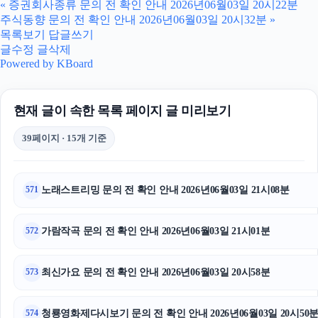
«
증권회사종류 문의 전 확인 안내 2026년06월03일 20시22분
주식동향 문의 전 확인 안내 2026년06월03일 20시32분
»
이혼전문변호사
목록보기
답글쓰기
글수정
글삭제
동작구하수구막힘
Powered by KBoard
대구이혼전문변호사
현재 글이 속한 목록 페이지 글 미리보기
광고대행사
39페이지 · 15개 기준
마포하수구막힘
서울암요양병원
노래스트리밍 문의 전 확인 안내 2026년06월03일 21시08분
571
폰테크
가람작곡 문의 전 확인 안내 2026년06월03일 21시01분
572
강동구하수구막힘
최신가요 문의 전 확인 안내 2026년06월03일 20시58분
573
하남하수구막힘
야구반티
청룡영화제다시보기 문의 전 확인 안내 2026년06월03일 20시50
574