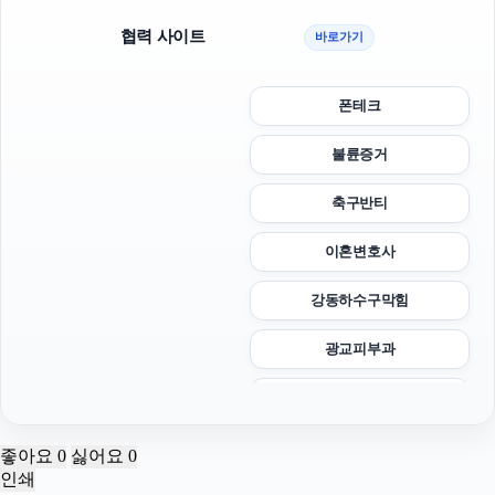
협력 사이트
바로가기
폰테크
불륜증거
축구반티
이혼변호사
강동하수구막힘
광교피부과
서초구하수구막힘
아고다할인코드
좋아요
0
싫어요
0
인쇄
대안학교