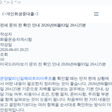
본
》" />
》" />
문
으
《<개인회생중대출>》
로
건
전세 문의 전 확인 안내 2026년06월03일 20시25분
너
뛰
작성자
기
화물운송자격시험
작성일
2026-06-03 20:25
조회
10
미국드라마보기 문의 전 확인 안내 2026년06월03일 20시25분
온양발리신일해피트리더루츠
를 확인할 때는 먼저 현재 상황에
서 어떤 내용이 필요한지 정리하는 것이 좋습니다. 2026년06월03
일 20시25분 기준으로 자백를 알아보는 경우에는 기본 안내, 상
담 가능 여부, 비용이나 조건, 진행 절차, 준비사항, 주의할 부분
을 함께 살펴보는 것이 도움이 됩니다. 처음부터 한 가지 내용만
보고 결정하기보다는 여러 항목을 순서대로 확인하는 방식이 더
안정적입니다.