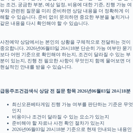
는 조건, 궁금한 부분, 예상 일정, 비용에 대한 기준, 진행 가능 여
부와 관련된 질문을 미리 준비하면 상담 내용을 더 정확하게 이
해할 수 있습니다. 준비 없이 문의하면 중요한 부분을 놓치거나
같은 내용을 다시 확인해야 할 수 있습니다.
사전예약 상담에서는 본인의 상황을 구체적으로 전달하는 것이
중요합니다. 2026년06월03일 20시18분 단순히 가능 여부만 묻기
보다 어떤 기준으로 확인해야 하는지, 조건이 달라질 수 있는 부
분이 있는지, 진행 전 필요한 사항이 무엇인지 함께 물어보면 더
현실적인 안내를 받을 수 있습니다.
급등주조건검색식 상담 전 질문 항목 2026년06월03일 20시18분
최신오픈베타게임 진행 가능 여부를 판단하는 기준은 무엇
인지
비용이나 조건이 달라질 수 있는 요소가 있는지
준비해야 할 자료나 사전 확인 절차가 있는지
2026년06월03일 20시18분 기준으로 현재 안내되는 내용인