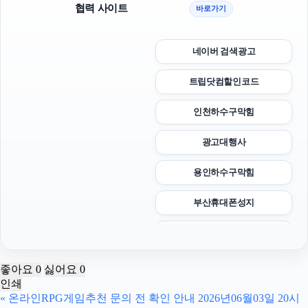
협력 사이트
바로가기
네이버 검색광고
트립닷컴할인코드
인천하수구막힘
광고대행사
용인하수구막힘
부산휴대폰성지
흥신소
서울암요양병원
좋아요
0
싫어요
0
인쇄
동탄임플란트
«
온라인RPG게임추천 문의 전 확인 안내 2026년06월03일 20시