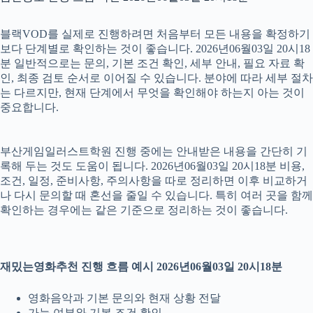
블랙VOD를 실제로 진행하려면 처음부터 모든 내용을 확정하기
보다 단계별로 확인하는 것이 좋습니다. 2026년06월03일 20시18
분 일반적으로는 문의, 기본 조건 확인, 세부 안내, 필요 자료 확
인, 최종 검토 순서로 이어질 수 있습니다. 분야에 따라 세부 절차
는 다르지만, 현재 단계에서 무엇을 확인해야 하는지 아는 것이
중요합니다.
부산게임일러스트학원 진행 중에는 안내받은 내용을 간단히 기
록해 두는 것도 도움이 됩니다. 2026년06월03일 20시18분 비용,
조건, 일정, 준비사항, 주의사항을 따로 정리하면 이후 비교하거
나 다시 문의할 때 혼선을 줄일 수 있습니다. 특히 여러 곳을 함께
확인하는 경우에는 같은 기준으로 정리하는 것이 좋습니다.
재밌는영화추천 진행 흐름 예시 2026년06월03일 20시18분
영화음악과 기본 문의와 현재 상황 전달
가능 여부와 기본 조건 확인