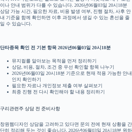
이나 안내 범위가 다를 수 있습니다. 2026년06월03일 20시18분
상담 가능 시간, 필요한 자료, 비용 발생 여부, 진행 절차, 사후 안
내 기준을 함께 확인하면 이후 과정에서 생길 수 있는 혼선을 줄
일 수 있습니다.
단타종목 확인 전 기본 항목 2026년06월03일 20시18분
뮤지컬를 알아보는 목적을 먼저 정리하기
상담, 비용, 절차, 조건 중 우선 확인할 항목 나누기
2026년06월03일 20시18분 기준으로 현재 적용 가능한 안내
인지 확인하기
필요한 자료나 개인정보 제출 여부 살펴보기
최종 진행 전 다시 확인해야 할 내용 정리하기
구리관련주 상담 전 준비사항
창원웹디자인 상담을 고려하고 있다면 문의 전에 현재 상황을 간
단히 정리해 두는 것이 좋습니다. 2026년06월03일 20시18분 원하