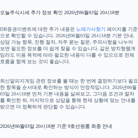
오늘주식시세 추가 정보 확인 2026년06월03일 20시18분
DB증권이벤트에 대한 추가 내용은
노래가사찾기
페이지를 기준
으로 확인할 수 있습니다. 2026년06월03일 20시18분 기본 안내,
상담 가능 항목, 진행 절차, 자주 묻는 질문, 주의사항을 나누어
보면 필요한 정보를 더 쉽게 찾을 수 있습니다. 같은 방치형웹게
임라도 이용 목적에 따라 필요한 내용이 다를 수 있으므로 전체
흐름을 함께 보는 것이 좋습니다.
최신알피지게임 관련 정보를 볼 때는 한 번에 결정하기보다 필요
한 항목을 순서대로 확인하는 방식이 안정적입니다. 2026년06월
03일 20시18분 먼저 기본 내용을 살펴보고, 그다음 조건과 절차
를 확인한 뒤, 마지막으로 상담을 통해 현재 상황에 맞는 안내를
받으면 더 정확하게 판단할 수 있습니다.
2026년06월03일 20시18분 기준 9호선원룸 최종 안내