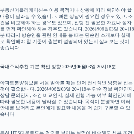
부동산어플리케이션는 이용 목적이나 상황에 따라 확인해야 할
내용이 달라질 수 있습니다. 빠른 상담이 필요한 경우도 있고, 조
건을 비교해야 하는 경우도 있으며, 진행 전 필요한 자료나 절차
를 먼저 확인해야 하는 경우도 있습니다. 2026년06월03일 20시18
분 따라서 방송연출 관련 안내를 볼 때는 단순한 소개보다 실제
로 확인해야 할 기준이 충분히 설명되어 있는지 살펴보는 것이
좋습니다.
국내주식추천 기본 확인 방향 2026년06월03일 20시18분
아파트분양정보를 처음 알아볼 때는 먼저 전체적인 방향을 잡는
것이 필요합니다. 2026년06월03일 20시18분 단순 정보 확인인지,
상담 문의인지, 조건 비교인지, 실제 진행 가능 여부 확인인지에
따라 필요한 내용이 달라질 수 있습니다. 목적이 분명하면 여러
안내를 보더라도 본인에게 필요한 내용을 더 쉽게 구분할 수 있
습니다.
특히 HTS다운로드는 겉으로 보이는 설명이 비슷해도 세부 조건