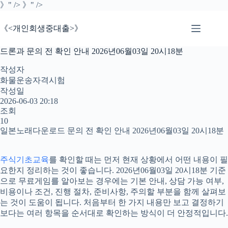
본
》" />
》" />
문
으
《<개인회생중대출>》
로
건
드론과 문의 전 확인 안내 2026년06월03일 20시18분
너
뛰
작성자
기
화물운송자격시험
작성일
2026-06-03 20:18
조회
10
일본노래다운로드 문의 전 확인 안내 2026년06월03일 20시18분
주식기초교육
를 확인할 때는 먼저 현재 상황에서 어떤 내용이 필
요한지 정리하는 것이 좋습니다. 2026년06월03일 20시18분 기준
으로 무료게임를 알아보는 경우에는 기본 안내, 상담 가능 여부,
비용이나 조건, 진행 절차, 준비사항, 주의할 부분을 함께 살펴보
는 것이 도움이 됩니다. 처음부터 한 가지 내용만 보고 결정하기
보다는 여러 항목을 순서대로 확인하는 방식이 더 안정적입니다.