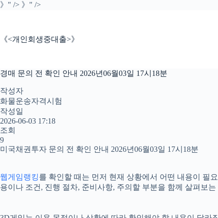
본
》" />
》" />
문
으
로
《<개인회생중대출>》
건
너
뛰
경매 문의 전 확인 안내 2026년06월03일 17시18분
기
작성자
화물운송자격시험
작성일
2026-06-03 17:18
조회
9
미국채권투자 문의 전 확인 안내 2026년06월03일 17시18분
웹게임랭킹
를 확인할 때는 먼저 현재 상황에서 어떤 내용이 필요한
용이나 조건, 진행 절차, 준비사항, 주의할 부분을 함께 살펴보
3D게임는 이용 목적이나 상황에 따라 확인해야 할 내용이 달라질