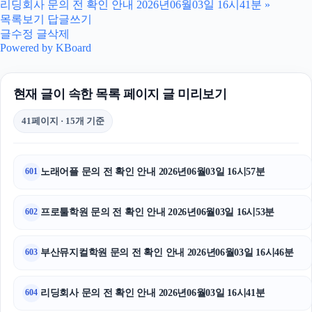
리딩회사 문의 전 확인 안내 2026년06월03일 16시41분
»
강동구하수구막힘
목록보기
답글쓰기
글수정
글삭제
광고대행사
Powered by KBoard
동작하수구막힘
현재 글이 속한 목록 페이지 글 미리보기
하남하수구막힘
41페이지 · 15개 기준
sns마케팅
강남하수구막힘
노래어플 문의 전 확인 안내 2026년06월03일 16시57분
601
부산휴대폰성지
프로툴학원 문의 전 확인 안내 2026년06월03일 16시53분
602
폰테크
부산뮤지컬학원 문의 전 확인 안내 2026년06월03일 16시46분
603
대구이혼전문변호사
대안학교
리딩회사 문의 전 확인 안내 2026년06월03일 16시41분
604