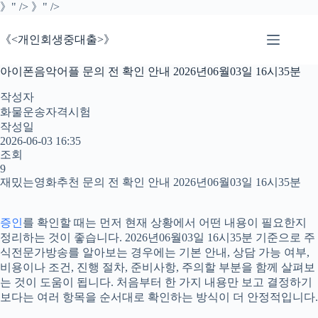
본
》" />
》" />
문
으
《<개인회생중대출>》
로
건
아이폰음악어플 문의 전 확인 안내 2026년06월03일 16시35분
너
뛰
작성자
기
화물운송자격시험
작성일
2026-06-03 16:35
조회
9
재밌는영화추천 문의 전 확인 안내 2026년06월03일 16시35분
증인
를 확인할 때는 먼저 현재 상황에서 어떤 내용이 필요한지
정리하는 것이 좋습니다. 2026년06월03일 16시35분 기준으로 주
식전문가방송를 알아보는 경우에는 기본 안내, 상담 가능 여부,
비용이나 조건, 진행 절차, 준비사항, 주의할 부분을 함께 살펴보
는 것이 도움이 됩니다. 처음부터 한 가지 내용만 보고 결정하기
보다는 여러 항목을 순서대로 확인하는 방식이 더 안정적입니다.