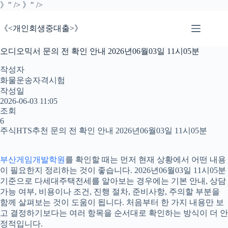
본
》" />
》" />
문
으
《<개인회생중대출>》
로
건
오디오믹서 문의 전 확인 안내 2026년06월03일 11시05분
너
뛰
작성자
기
화물운송자격시험
작성일
2026-06-03 11:05
조회
6
주식HTS추천 문의 전 확인 안내 2026년06월03일 11시05분
부산게임개발학원
를 확인할 때는 먼저 현재 상황에서 어떤 내용
이 필요한지 정리하는 것이 좋습니다. 2026년06월03일 11시05분
기준으로 다세대주택전세를 알아보는 경우에는 기본 안내, 상담
가능 여부, 비용이나 조건, 진행 절차, 준비사항, 주의할 부분을
함께 살펴보는 것이 도움이 됩니다. 처음부터 한 가지 내용만 보
고 결정하기보다는 여러 항목을 순서대로 확인하는 방식이 더 안
정적입니다.