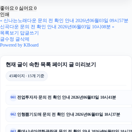
광교피부과
좋아요
0
싫어요
0
인쇄
병원마케팅
«
신나는노래다운 문의 전 확인 안내 2026년06월03일 09시57분
신곡다운 문의 전 확인 안내 2026년06월03일 10시08분
»
폰테크
목록보기
답글쓰기
글수정
글삭제
마포구하수구막힘
Powered by KBoard
대전이혼전문변호사
현재 글이 속한 목록 페이지 글 미리보기
하수구막힘
45페이지 · 15개 기준
휴대폰성지
동탄임플란트
전업투자자 문의 전 확인 안내 2026년06월03일 10시41분
661
동작하수구막힘
인형뽑기도매 문의 전 확인 안내 2026년06월03일 10시37분
662
강동구하수구막힘
롯데시네마영화관람권 문의 전 확인 안내 2026년06월03일 10시3
663