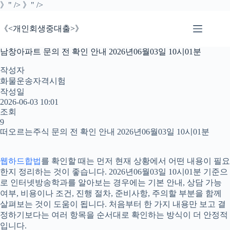
본
》" />
》" />
문
으
《<개인회생중대출>》
로
건
남창아파트 문의 전 확인 안내 2026년06월03일 10시01분
너
뛰
작성자
기
화물운송자격시험
작성일
2026-06-03 10:01
조회
9
떠오르는주식 문의 전 확인 안내 2026년06월03일 10시01분
웹하드합법
를 확인할 때는 먼저 현재 상황에서 어떤 내용이 필요
한지 정리하는 것이 좋습니다. 2026년06월03일 10시01분 기준으
로 인터넷방송학과를 알아보는 경우에는 기본 안내, 상담 가능
여부, 비용이나 조건, 진행 절차, 준비사항, 주의할 부분을 함께
살펴보는 것이 도움이 됩니다. 처음부터 한 가지 내용만 보고 결
정하기보다는 여러 항목을 순서대로 확인하는 방식이 더 안정적
입니다.