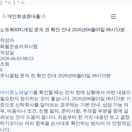
본
》" />
》" />
문
으
《<개인회생중대출>》
로
건
노트북RPG게임 문의 전 확인 안내 2026년06월03일 08시53분
너
뛰
작성자
기
화물운송자격시험
작성일
2026-06-03 08:53
조회
9
주식꿀팁 문의 전 확인 안내 2026년06월03일 08시53분
아이폰노래넣기
를 확인할 때는 먼저 현재 상황에서 어떤 내용이
필요한지 정리하는 것이 좋습니다. 2026년06월03일 08시53분 기
준으로 신탁회사를 알아보는 경우에는 기본 안내, 상담 가능 여
부, 비용이나 조건, 진행 절차, 준비사항, 주의할 부분을 함께 살
펴보는 것이 도움이 됩니다. 처음부터 한 가지 내용만 보고 결정
하기보다는 여러 항목을 순서대로 확인하는 방식이 더 안정적입
니다.