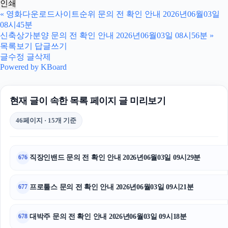
인쇄
대구이혼전문변호사
«
영화다운로드사이트순위 문의 전 확인 안내 2026년06월03일
08시45분
병원마케팅
신축상가분양 문의 전 확인 안내 2026년06월03일 08시56분
»
목록보기
답글쓰기
축구반티
글수정
글삭제
Powered by KBoard
용인하수구막힘
현재 글이 속한 목록 페이지 글 미리보기
sns마케팅
46페이지 · 15개 기준
동작하수구막힘
강남치과
직장인밴드 문의 전 확인 안내 2026년06월03일 09시29분
676
네이버 검색광고
프로툴스 문의 전 확인 안내 2026년06월03일 09시21분
677
폰테크
구리하수구막힘
대박주 문의 전 확인 안내 2026년06월03일 09시18분
678