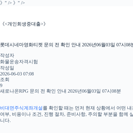
본
》" />
》" />
문
으
로
《<개인회생중대출>》
건
너
뛰
롯데시네마영화티켓 문의 전 확인 안내 2026년06월03일 07시08
기
작성자
화물운송자격시험
작성일
2026-06-03 07:08
조회
9
새로나온RPG 문의 전 확인 안내 2026년06월03일 07시08분
비대면주식계좌개설
를 확인할 때는 먼저 현재 상황에서 어떤 내
여부, 비용이나 조건, 진행 절차, 준비사항, 주의할 부분을 함
니다.