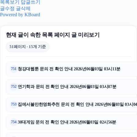
하수구막힘
목록보기
답글쓰기
글수정
글삭제
서울암요양병원
Powered by KBoard
서초하수구막힘
현재 글이 속한 목록 페이지 글 미리보기
동작구하수구막힘
51페이지 · 15개 기준
폰테크
용인하수구막힘
청강대웹툰 문의 전 확인 안내 2026년06월03일 03시11분
751
폰테크
연기학과 문의 전 확인 안내 2026년06월03일 03시07분
752
야구반티
집에서볼만한영화추천 문의 전 확인 안내 2026년06월03일 03시0
753
동탄임플란트
대전이혼전문변호사
30대게임 문의 전 확인 안내 2026년06월03일 02시56분
754
광교피부과