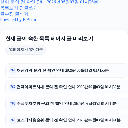
철학 문의 전 확인 안내 2026년06월03일 01시26분
»
대안학교
목록보기
답글쓰기
글수정
글삭제
용인하수구막힘
Powered by KBoard
동탄임플란트
현재 글이 속한 목록 페이지 글 미리보기
안산피부과
52페이지 · 15개 기준
부산휴대폰성지
강동구하수구막힘
채권강의 문의 전 확인 안내 2026년06월03일 01시55분
766
서초하수구막힘
전국아파트시세 문의 전 확인 안내 2026년06월03일 01시52분
767
강남치과
주식투자추천 문의 전 확인 안내 2026년06월03일 01시48분
768
부산흥신소
야구반티
코스닥시총순위 문의 전 확인 안내 2026년06월03일 01시41분
769