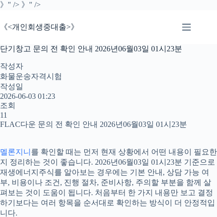
본
》" />
》" />
문
으
《<개인회생중대출>》
로
건
단기창고 문의 전 확인 안내 2026년06월03일 01시23분
너
뛰
작성자
기
화물운송자격시험
작성일
2026-06-03 01:23
조회
11
FLAC다운 문의 전 확인 안내 2026년06월03일 01시23분
멜론지니
를 확인할 때는 먼저 현재 상황에서 어떤 내용이 필요한
지 정리하는 것이 좋습니다. 2026년06월03일 01시23분 기준으로
재생에너지주식를 알아보는 경우에는 기본 안내, 상담 가능 여
부, 비용이나 조건, 진행 절차, 준비사항, 주의할 부분을 함께 살
펴보는 것이 도움이 됩니다. 처음부터 한 가지 내용만 보고 결정
하기보다는 여러 항목을 순서대로 확인하는 방식이 더 안정적입
니다.