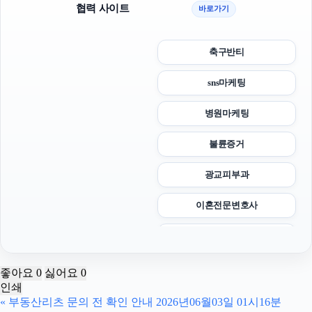
협력 사이트
바로가기
축구반티
sns마케팅
병원마케팅
불륜증거
광교피부과
이혼전문변호사
강남하수구막힘
마포하수구막힘
좋아요
0
싫어요
0
인쇄
강동하수구막힘
«
부동산리츠 문의 전 확인 안내 2026년06월03일 01시16분