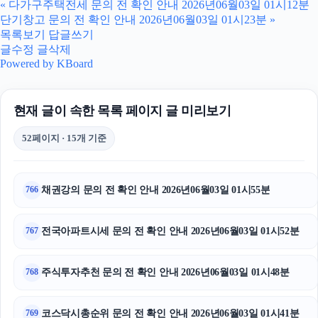
«
다가구주택전세 문의 전 확인 안내 2026년06월03일 01시12분
단기창고 문의 전 확인 안내 2026년06월03일 01시23분
»
광교피부과
목록보기
답글쓰기
글수정
글삭제
강남치과
Powered by KBoard
동작하수구막힘
현재 글이 속한 목록 페이지 글 미리보기
대안학교
52페이지 · 15개 기준
안산피부과
이혼변호사
채권강의 문의 전 확인 안내 2026년06월03일 01시55분
766
서초하수구막힘
전국아파트시세 문의 전 확인 안내 2026년06월03일 01시52분
767
이혼변호사
주식투자추천 문의 전 확인 안내 2026년06월03일 01시48분
768
트립닷컴할인코드
인천하수구막힘
코스닥시총순위 문의 전 확인 안내 2026년06월03일 01시41분
769