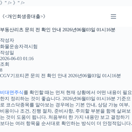
본
》" />
》" />
문
으
《<개인회생중대출>》
로
건
부동산리츠 문의 전 확인 안내 2026년06월03일 01시16분
너
뛰
작성자
기
화물운송자격시험
작성일
2026-06-03 01:16
조회
8
CGV기프티콘 문의 전 확인 안내 2026년06월03일 01시16분
비대면주식
를 확인할 때는 먼저 현재 상황에서 어떤 내용이 필요
한지 정리하는 것이 좋습니다. 2026년06월03일 01시16분 기준으
로 코스닥종목를 알아보는 경우에는 기본 안내, 상담 가능 여부,
비용이나 조건, 진행 절차, 준비사항, 주의할 부분을 함께 살펴보
는 것이 도움이 됩니다. 처음부터 한 가지 내용만 보고 결정하기
보다는 여러 항목을 순서대로 확인하는 방식이 더 안정적입니다.