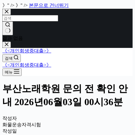
》" />
》" />
본문으로 건너뛰기
결과 없음
《<개인회생중대출>》
검색
《<개인회생중대출>》
메뉴
부산노래학원 문의 전 확인 안
내 2026년06월03일 00시36분
작성자
화물운송자격시험
작성일