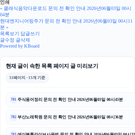
인쇄
축구반티
«
클래식음악다운로드 문의 전 확인 안내 2026년06월03일 00시
04분
트립닷컴할인코드
현대엔지니어링주가 문의 전 확인 안내 2026년06월03일 00시11
분
»
대전이혼전문변호사
목록보기
답글쓰기
글수정
글삭제
Powered by KBoard
대구이혼전문변호사
동탄임플란트
현재 글이 속한 목록 페이지 글 미리보기
부산흥신소
53페이지 · 15개 기준
흥신소
구리하수구막힘
주식용어정리 문의 전 확인 안내 2026년06월03일 00시43분
781
서초하수구막힘
부산노래학원 문의 전 확인 안내 2026년06월03일 00시36분
782
광고대행사
에이블톤라이브사용법 문의 전 확인 안내 2026년06월03일 00시3
783