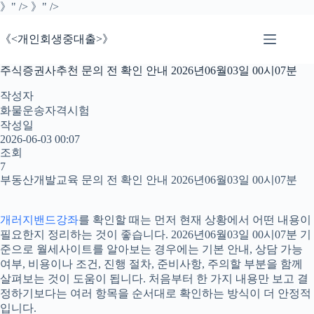
본
》" />
》" />
문
으
《<개인회생중대출>》
로
건
주식증권사추천 문의 전 확인 안내 2026년06월03일 00시07분
너
뛰
작성자
기
화물운송자격시험
작성일
2026-06-03 00:07
조회
7
부동산개발교육 문의 전 확인 안내 2026년06월03일 00시07분
개러지밴드강좌
를 확인할 때는 먼저 현재 상황에서 어떤 내용이
필요한지 정리하는 것이 좋습니다. 2026년06월03일 00시07분 기
준으로 월세사이트를 알아보는 경우에는 기본 안내, 상담 가능
여부, 비용이나 조건, 진행 절차, 준비사항, 주의할 부분을 함께
살펴보는 것이 도움이 됩니다. 처음부터 한 가지 내용만 보고 결
정하기보다는 여러 항목을 순서대로 확인하는 방식이 더 안정적
입니다.