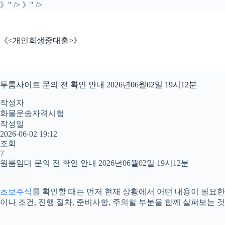
》" />
》" />
《<개인회생중대출>》
투룸사이트 문의 전 확인 안내 2026년06월02일 19시12분
작성자
화물운송자격시험
작성일
2026-06-02 19:12
조회
7
원룸임대 문의 전 확인 안내 2026년06월02일 19시12분
초보주식
를 확인할 때는 먼저 현재 상황에서 어떤 내용이 필요한지
이나 조건, 진행 절차, 준비사항, 주의할 부분을 함께 살펴보는