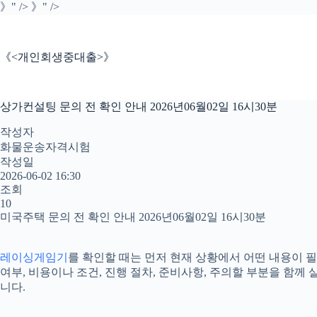
본
》" />
》" />
문
으
로
《<개인회생중대출>》
건
너
뛰
상가컨설팅 문의 전 확인 안내 2026년06월02일 16시30분
기
작성자
화물운송자격시험
작성일
2026-06-02 16:30
조회
10
미국주택 문의 전 확인 안내 2026년06월02일 16시30분
레이싱게임기
를 확인할 때는 먼저 현재 상황에서 어떤 내용이 필
여부, 비용이나 조건, 진행 절차, 준비사항, 주의할 부분을 함
니다.