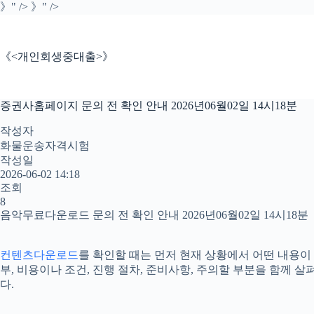
본
》" />
》" />
문
으
로
《<개인회생중대출>》
건
너
뛰
증권사홈페이지 문의 전 확인 안내 2026년06월02일 14시18분
기
작성자
화물운송자격시험
작성일
2026-06-02 14:18
조회
8
음악무료다운로드 문의 전 확인 안내 2026년06월02일 14시18분
컨텐츠다운로드
를 확인할 때는 먼저 현재 상황에서 어떤 내용이 
부, 비용이나 조건, 진행 절차, 준비사항, 주의할 부분을 함께
다.