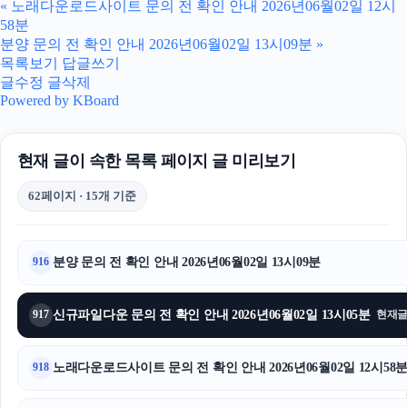
«
노래다운로드사이트 문의 전 확인 안내 2026년06월02일 12시
58분
부산흥신소
분양 문의 전 확인 안내 2026년06월02일 13시09분
»
목록보기
답글쓰기
폰테크
글수정
글삭제
Powered by KBoard
아고다할인코드
현재 글이 속한 목록 페이지 글 미리보기
김해이혼전문변호사
62페이지 · 15개 기준
폰테크
폰테크
분양 문의 전 확인 안내 2026년06월02일 13시09분
916
이혼변호사
신규파일다운 문의 전 확인 안내 2026년06월02일 13시05분
917
현재
sns마케팅
이혼전문변호사
노래다운로드사이트 문의 전 확인 안내 2026년06월02일 12시58
918
하남하수구막힘