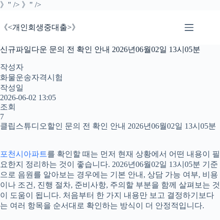
본
》" />
》" />
문
으
《<개인회생중대출>》
로
건
신규파일다운 문의 전 확인 안내 2026년06월02일 13시05분
너
뛰
작성자
기
화물운송자격시험
작성일
2026-06-02 13:05
조회
7
클립스튜디오할인 문의 전 확인 안내 2026년06월02일 13시05분
포천시아파트
를 확인할 때는 먼저 현재 상황에서 어떤 내용이 필
요한지 정리하는 것이 좋습니다. 2026년06월02일 13시05분 기준
으로 음원를 알아보는 경우에는 기본 안내, 상담 가능 여부, 비용
이나 조건, 진행 절차, 준비사항, 주의할 부분을 함께 살펴보는 것
이 도움이 됩니다. 처음부터 한 가지 내용만 보고 결정하기보다
는 여러 항목을 순서대로 확인하는 방식이 더 안정적입니다.