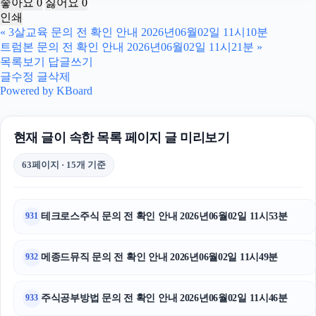
좋아요
0
싫어요
0
인쇄
인천하수구막힘
«
3살교육 문의 전 확인 안내 2026년06월02일 11시10분
트럼본 문의 전 확인 안내 2026년06월02일 11시21분
»
광고대행사
목록보기
답글쓰기
글수정
글삭제
부산흥신소
Powered by KBoard
대안학교
현재 글이 속한 목록 페이지 글 미리보기
휴대폰성지
63페이지 · 15개 기준
구리하수구막힘
강남치과
테크로스주식 문의 전 확인 안내 2026년06월02일 11시53분
931
이혼전문변호사
메종드뮤직 문의 전 확인 안내 2026년06월02일 11시49분
932
하수구막힘
주식공부방법 문의 전 확인 안내 2026년06월02일 11시46분
933
광교피부과