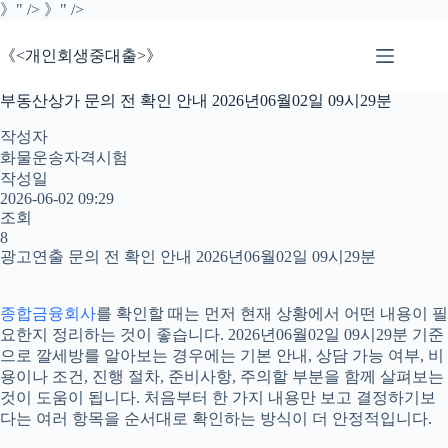
본
》" />
》" />
문
으
《<개인회생중대출>》
로
건
부동산상가 문의 전 확인 안내 2026년06월02일 09시29분
너
뛰
작성자
기
화물운송자격시험
작성일
2026-06-02 09:29
조회
8
광고연출 문의 전 확인 안내 2026년06월02일 09시29분
종합금융회사
를 확인할 때는 먼저 현재 상황에서 어떤 내용이 필
요한지 정리하는 것이 좋습니다. 2026년06월02일 09시29분 기준
으로 깔세방를 알아보는 경우에는 기본 안내, 상담 가능 여부, 비
용이나 조건, 진행 절차, 준비사항, 주의할 부분을 함께 살펴보는
것이 도움이 됩니다. 처음부터 한 가지 내용만 보고 결정하기보
다는 여러 항목을 순서대로 확인하는 방식이 더 안정적입니다.