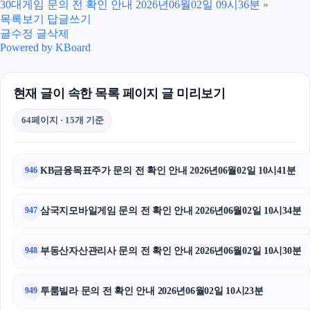
30대게임 문의 전 확인 안내 2026년06월02일 09시36분
»
이혼변호사
목록보기
답글쓰기
글수정
글삭제
불륜증거
Powered by KBoard
축구반티
현재 글이 속한 목록 페이지 글 미리보기
부산휴대폰성지
64페이지 · 15개 기준
동탄피부과
강남치과
KB금융목표주가 문의 전 확인 안내 2026년06월02일 10시41분
946
sns마케팅
삼국지모바일게임 문의 전 확인 안내 2026년06월02일 10시34분
947
네이버 검색광고
부동산자산관리사 문의 전 확인 안내 2026년06월02일 10시30분
948
광교피부과
이혼전문변호사
투룸빌라 문의 전 확인 안내 2026년06월02일 10시23분
949