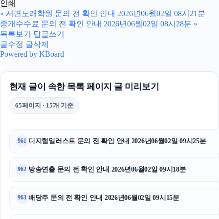
인쇄
동탄피부과
«
서면노래학원 문의 전 확인 안내 2026년06월02일 08시21분
중개수수료 문의 전 확인 안내 2026년06월02일 08시28분
»
광고대행사
목록보기
답글쓰기
글수정
글삭제
휴대폰성지
Powered by KBoard
축구반티
현재 글이 속한 목록 페이지 글 미리보기
sns마케팅
65페이지 · 15개 기준
폰테크
이혼전문변호사
디지털일러스트 문의 전 확인 안내 2026년06월02일 09시25분
961
대구이혼전문변호사
방송연출 문의 전 확인 안내 2026년06월02일 09시18분
962
하남하수구막힘
배당주 문의 전 확인 안내 2026년06월02일 09시15분
963
불륜증거