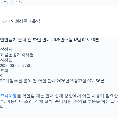
본
》" />
》" />
문
으
로
《<개인회생중대출>》
건
너
뛰
앱만들기 문의 전 확인 안내 2026년06월02일 07시56분
기
작성자
화물운송자격시험
작성일
2026-06-02 07:56
조회
9
PC게임추천 문의 전 확인 안내 2026년06월02일 07시56분
주식이동
를 확인할 때는 먼저 현재 상황에서 어떤 내용이 필요한지
부, 비용이나 조건, 진행 절차, 준비사항, 주의할 부분을 함께
다.