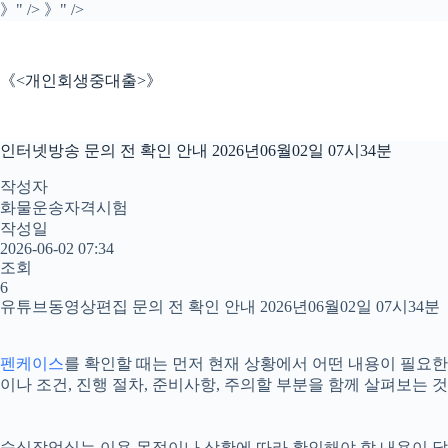
본
》" />
》" />
문
으
로
《<개인회생중대출>》
건
너
뛰
인터넷방송 문의 전 확인 안내 2026년06월02일 07시34분
기
작성자
화물운송자격시험
작성일
2026-06-02 07:34
조회
6
유튜브동영상편집 문의 전 확인 안내 2026년06월02일 07시34분
펜케이스
를 확인할 때는 먼저 현재 상황에서 어떤 내용이 필요한지
이나 조건, 진행 절차, 준비사항, 주의할 부분을 함께 살펴보는
숙식작업실는 이용 목적이나 상황에 따라 확인해야 할 내용이 달라