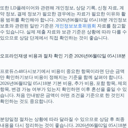
또한 LD플레이어와 관련해 개인정보, 상담 기록, 신청 자료, 계
약 정보, 결제 정보가 필요한 경우에는 자료가 필요한 이유와 활
용 범위를 확인해야 합니다. 2026년06월02일 05시18분 개인정보
보호와 관련된 일반 기준은
개인정보보호위원회
자료를 참고할
수 있습니다. 실제 제출 자료와 보관 기준은 상황에 따라 다를 수
있으므로 상담 단계에서 직접 확인하는 것이 좋습니다.
오프라인재생 비용과 절차 확인 기준 2026년06월02일 05시18분
프로듀스48다시보기에서 비용이 중요한 항목이라면 단순 금액
만 확인하기보다 비용이 정해지는 기준을 함께 살펴야 합니다.
2026년06월02일 05시18분 기본 비용, 추가 비용, 포함 항목, 제외
항목, 변경 가능 여부가 있는지 확인하면 이후 혼선을 줄일 수 있
습니다. 처음 안내받은 금액이 어떤 조건을 기준으로 한 것인지
확인하는 것도 중요합니다.
분양일정 절차는 상황에 따라 달라질 수 있으므로 상담 후 최종
내용을 다시 정리하는 것이 좋습니다. 2026년06월02일 05시18분