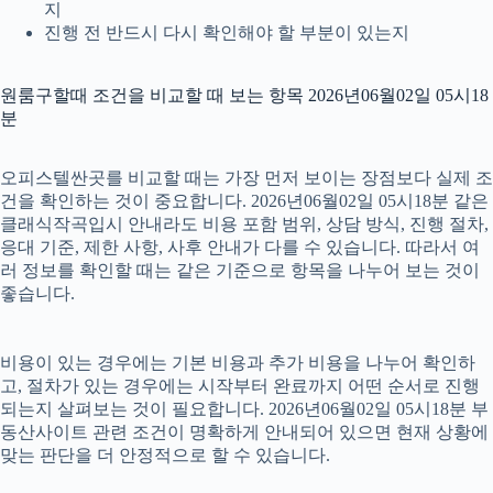
지
진행 전 반드시 다시 확인해야 할 부분이 있는지
원룸구할때 조건을 비교할 때 보는 항목 2026년06월02일 05시18
분
오피스텔싼곳를 비교할 때는 가장 먼저 보이는 장점보다 실제 조
건을 확인하는 것이 중요합니다. 2026년06월02일 05시18분 같은
클래식작곡입시 안내라도 비용 포함 범위, 상담 방식, 진행 절차,
응대 기준, 제한 사항, 사후 안내가 다를 수 있습니다. 따라서 여
러 정보를 확인할 때는 같은 기준으로 항목을 나누어 보는 것이
좋습니다.
비용이 있는 경우에는 기본 비용과 추가 비용을 나누어 확인하
고, 절차가 있는 경우에는 시작부터 완료까지 어떤 순서로 진행
되는지 살펴보는 것이 필요합니다. 2026년06월02일 05시18분 부
동산사이트 관련 조건이 명확하게 안내되어 있으면 현재 상황에
맞는 판단을 더 안정적으로 할 수 있습니다.