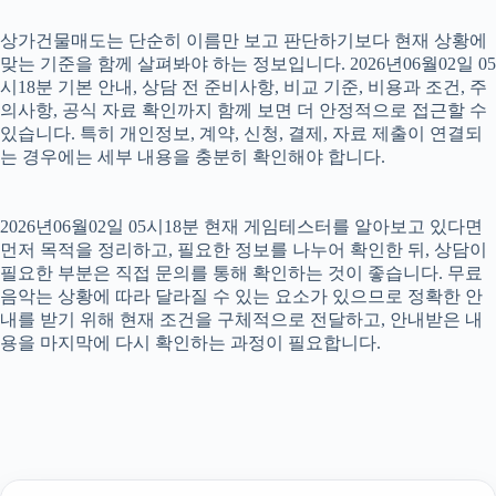
상가건물매도는 단순히 이름만 보고 판단하기보다 현재 상황에
맞는 기준을 함께 살펴봐야 하는 정보입니다. 2026년06월02일 05
시18분 기본 안내, 상담 전 준비사항, 비교 기준, 비용과 조건, 주
의사항, 공식 자료 확인까지 함께 보면 더 안정적으로 접근할 수
있습니다. 특히 개인정보, 계약, 신청, 결제, 자료 제출이 연결되
는 경우에는 세부 내용을 충분히 확인해야 합니다.
2026년06월02일 05시18분 현재 게임테스터를 알아보고 있다면
먼저 목적을 정리하고, 필요한 정보를 나누어 확인한 뒤, 상담이
필요한 부분은 직접 문의를 통해 확인하는 것이 좋습니다. 무료
음악는 상황에 따라 달라질 수 있는 요소가 있으므로 정확한 안
내를 받기 위해 현재 조건을 구체적으로 전달하고, 안내받은 내
용을 마지막에 다시 확인하는 과정이 필요합니다.