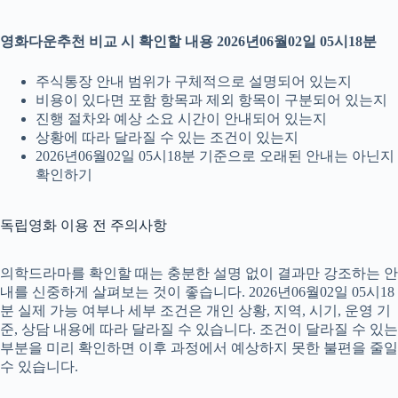
영화다운추천 비교 시 확인할 내용 2026년06월02일 05시18분
주식통장 안내 범위가 구체적으로 설명되어 있는지
비용이 있다면 포함 항목과 제외 항목이 구분되어 있는지
진행 절차와 예상 소요 시간이 안내되어 있는지
상황에 따라 달라질 수 있는 조건이 있는지
2026년06월02일 05시18분 기준으로 오래된 안내는 아닌지
확인하기
독립영화 이용 전 주의사항
의학드라마를 확인할 때는 충분한 설명 없이 결과만 강조하는 안
내를 신중하게 살펴보는 것이 좋습니다. 2026년06월02일 05시18
분 실제 가능 여부나 세부 조건은 개인 상황, 지역, 시기, 운영 기
준, 상담 내용에 따라 달라질 수 있습니다. 조건이 달라질 수 있는
부분을 미리 확인하면 이후 과정에서 예상하지 못한 불편을 줄일
수 있습니다.