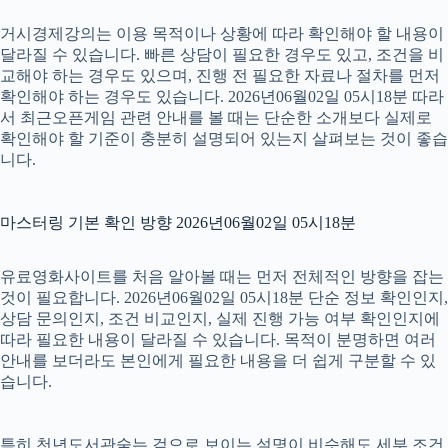
거시경제강의는 이용 목적이나 상황에 따라 확인해야 할 내용이
달라질 수 있습니다. 빠른 상담이 필요한 경우도 있고, 조건을 비
교해야 하는 경우도 있으며, 진행 전 필요한 자료나 절차를 먼저
확인해야 하는 경우도 있습니다. 2026년06월02일 05시18분 따라
서 최근오픈게임 관련 안내를 볼 때는 단순한 소개보다 실제로
확인해야 할 기준이 충분히 설명되어 있는지 살펴보는 것이 좋습
니다.
마스터링 기본 확인 방향 2026년06월02일 05시18분
유료영화사이트를 처음 알아볼 때는 먼저 전체적인 방향을 잡는
것이 필요합니다. 2026년06월02일 05시18분 단순 정보 확인인지,
상담 문의인지, 조건 비교인지, 실제 진행 가능 여부 확인인지에
따라 필요한 내용이 달라질 수 있습니다. 목적이 분명하면 여러
안내를 보더라도 본인에게 필요한 내용을 더 쉽게 구분할 수 있
습니다.
특히 천년도서관숲는 겉으로 보이는 설명이 비슷해도 세부 조건