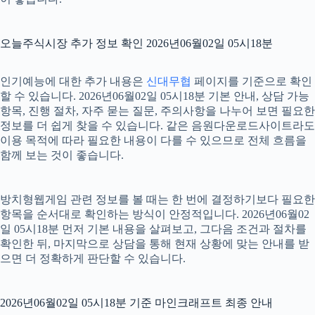
오늘주식시장 추가 정보 확인 2026년06월02일 05시18분
인기예능에 대한 추가 내용은
신대무협
페이지를 기준으로 확인
할 수 있습니다. 2026년06월02일 05시18분 기본 안내, 상담 가능
항목, 진행 절차, 자주 묻는 질문, 주의사항을 나누어 보면 필요한
정보를 더 쉽게 찾을 수 있습니다. 같은 음원다운로드사이트라도
이용 목적에 따라 필요한 내용이 다를 수 있으므로 전체 흐름을
함께 보는 것이 좋습니다.
방치형웹게임 관련 정보를 볼 때는 한 번에 결정하기보다 필요한
항목을 순서대로 확인하는 방식이 안정적입니다. 2026년06월02
일 05시18분 먼저 기본 내용을 살펴보고, 그다음 조건과 절차를
확인한 뒤, 마지막으로 상담을 통해 현재 상황에 맞는 안내를 받
으면 더 정확하게 판단할 수 있습니다.
2026년06월02일 05시18분 기준 마인크래프트 최종 안내