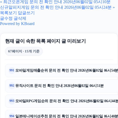
«
최근오픈게임 문의 전 확인 안내 2026년06월02일 05시10분
신규알피지게임 문의 전 확인 안내 2026년06월02일 05시24분
»
서울암요양병원
목록보기
답글쓰기
글수정
글삭제
부산휴대폰성지
Powered by KBoard
대안학교
현재 글이 속한 목록 페이지 글 미리보기
대전이혼전문변호사
67페이지 · 15개 기준
대구이혼전문변호사
야구반티
모바일게임매출순위 문의 전 확인 안내 2026년06월02일 06시54
991
이혼전문변호사
뮤직사이트 문의 전 확인 안내 2026년06월02일 06시51분
992
김해이혼전문변호사
모바일RPG게임순위 문의 전 확인 안내 2026년06월02일 06시44
993
sns마케팅
하수구막힘
일본애니메이션추천 문의 전 확인 안내 2026년06월02일 06시40
994