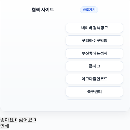
협력 사이트
바로가기
네이버 검색광고
구리하수구막힘
부산휴대폰성지
폰테크
아고다할인코드
축구반티
부산흥신소
이혼전문변호사
좋아요
0
싫어요
0
인쇄
광교피부과