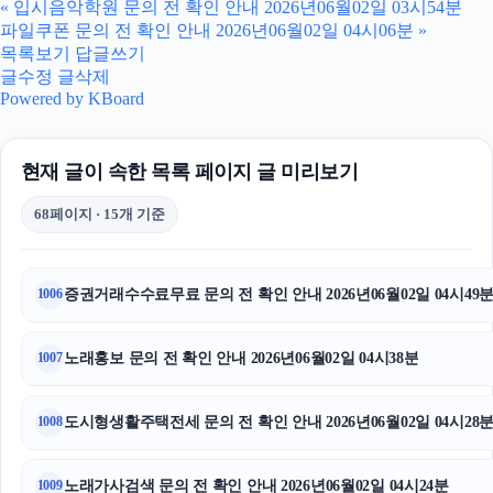
«
입시음악학원 문의 전 확인 안내 2026년06월02일 03시54분
파일쿠폰 문의 전 확인 안내 2026년06월02일 04시06분
»
폰테크
목록보기
답글쓰기
글수정
글삭제
부산흥신소
Powered by KBoard
흥신소
현재 글이 속한 목록 페이지 글 미리보기
이혼전문변호사
68페이지 · 15개 기준
이혼전문변호사
대안학교
증권거래수수료무료 문의 전 확인 안내 2026년06월02일 04시49
1006
대구이혼전문변호사
노래홍보 문의 전 확인 안내 2026년06월02일 04시38분
1007
대전이혼전문변호사
도시형생활주택전세 문의 전 확인 안내 2026년06월02일 04시28
1008
축구반티
하남하수구막힘
노래가사검색 문의 전 확인 안내 2026년06월02일 04시24분
1009