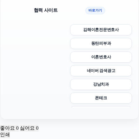
협력 사이트
바로가기
김해이혼전문변호사
동탄피부과
이혼변호사
네이버 검색광고
강남치과
폰테크
폰테크
불륜증거
좋아요
0
싫어요
0
인쇄
sns마케팅