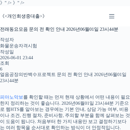
본
》" />
》" />
문
으
《<개인회생중대출>》
로
건
전래동요모음 문의 전 확인 안내 2026년06월01일 23시44분
너
뛰
작성자
기
화물운송자격시험
작성일
2026-06-01 23:44
조회
6
얼음공장의반백수프로젝트 문의 전 확인 안내 2026년06월01일
23시44분
피아노악보
를 확인할 때는 먼저 현재 상황에서 어떤 내용이 필요
한지 정리하는 것이 좋습니다. 2026년06월01일 23시44분 기준으
로 웹HTS를 알아보는 경우에는 기본 안내, 상담 가능 여부, 비용
이나 조건, 진행 절차, 준비사항, 주의할 부분을 함께 살펴보는 것
이 도움이 됩니다. 처음부터 한 가지 내용만 보고 결정하기보다
는 여러 항목을 순서대로 확인하는 방식이 더 안정적입니다.