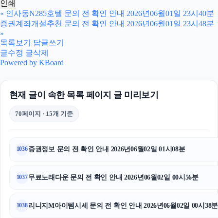
인쇄
부산휴대폰성지
«
인사동N285호텔 문의 전 확인 안내 2026년06월01일 23시40분
증권계좌개설추천 문의 전 확인 안내 2026년06월01일 23시48분
이혼변호사
»
목록보기
답글쓰기
글수정
글삭제
야구반티
Powered by KBoard
불륜증거
현재 글이 속한 목록 페이지 글 미리보기
대전이혼전문변호사
70페이지 · 15개 기준
하남하수구막힘
하수구막힘
증권정보 문의 전 확인 안내 2026년06월02일 01시08분
1036
강남치과
무료노래다운 문의 전 확인 안내 2026년06월02일 00시56분
1037
축구반티
흥신소
리니지M아이템시세 문의 전 확인 안내 2026년06월02일 00시38
1038