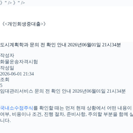
본
》" />
》" />
문
으
로
《<개인회생중대출>》
건
너
뛰
도시계획학과 문의 전 확인 안내 2026년06월01일 21시34분
기
작성자
화물운송자격시험
작성일
2026-06-01 21:34
조회
5
임대관리서비스 문의 전 확인 안내 2026년06월01일 21시34분
국내소수점주식
를 확인할 때는 먼저 현재 상황에서 어떤 내용이 
여부, 비용이나 조건, 진행 절차, 준비사항, 주의할 부분을 함
니다.