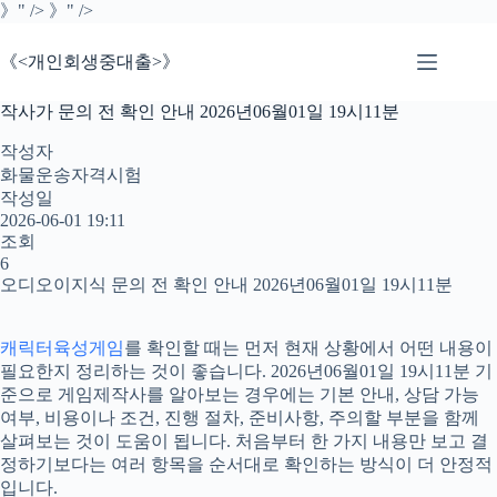
본
》" />
》" />
문
으
《<개인회생중대출>》
로
건
작사가 문의 전 확인 안내 2026년06월01일 19시11분
너
뛰
작성자
기
화물운송자격시험
작성일
2026-06-01 19:11
조회
6
오디오이지식 문의 전 확인 안내 2026년06월01일 19시11분
캐릭터육성게임
를 확인할 때는 먼저 현재 상황에서 어떤 내용이
필요한지 정리하는 것이 좋습니다. 2026년06월01일 19시11분 기
준으로 게임제작사를 알아보는 경우에는 기본 안내, 상담 가능
여부, 비용이나 조건, 진행 절차, 준비사항, 주의할 부분을 함께
살펴보는 것이 도움이 됩니다. 처음부터 한 가지 내용만 보고 결
정하기보다는 여러 항목을 순서대로 확인하는 방식이 더 안정적
입니다.