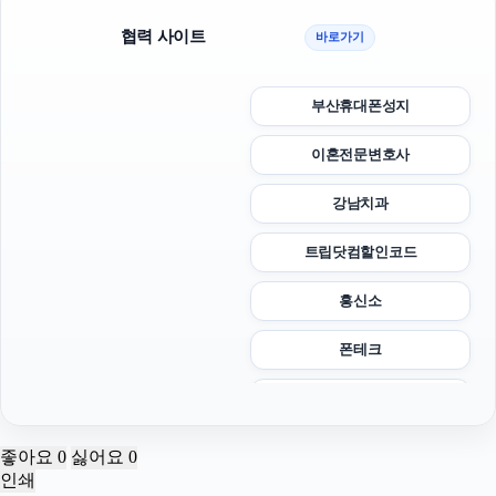
협력 사이트
바로가기
부산휴대폰성지
이혼전문변호사
강남치과
트립닷컴할인코드
흥신소
폰테크
아고다할인코드
폰테크
좋아요
0
싫어요
0
인쇄
광교피부과