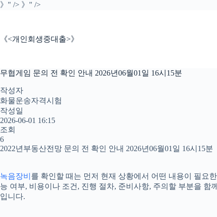
본
》" />
》" />
문
으
로
《<개인회생중대출>》
건
너
뛰
무협게임 문의 전 확인 안내 2026년06월01일 16시15분
기
작성자
화물운송자격시험
작성일
2026-06-01 16:15
조회
6
2022년부동산전망 문의 전 확인 안내 2026년06월01일 16시15분
녹음장비
를 확인할 때는 먼저 현재 상황에서 어떤 내용이 필요한
능 여부, 비용이나 조건, 진행 절차, 준비사항, 주의할 부분을
입니다.