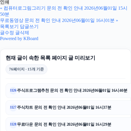
인쇄
부산흥신소
«
컴퓨터로그림그리기 문의 전 확인 안내 2026년06월01일 15시
50분
폰테크
무료동영상 문의 전 확인 안내 2026년06월01일 16시01분
»
목록보기
답글쓰기
흥신소
글수정
글삭제
Powered by KBoard
이혼변호사
현재 글이 속한 목록 페이지 글 미리보기
이혼전문변호사
76페이지 · 15개 기준
병원마케팅
강남치과
주식프로그램추천 문의 전 확인 안내 2026년06월01일 16시40분
1126
폰테크
주식챠트 문의 전 확인 안내 2026년06월01일 16시37분
1127
동탄피부과
폰테크
무료다운 문의 전 확인 안내 2026년06월01일 16시29분
1128