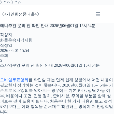
본
》" />
》" />
문
으
《<개인회생중대출>》
로
건
애니추천 문의 전 확인 안내 2026년06월01일 15시54분
너
뛰
작성자
기
화물운송자격시험
작성일
2026-06-01 15:54
조회
5
소사역분양 문의 전 확인 안내 2026년06월01일 15시54분
모바일무료영화
를 확인할 때는 먼저 현재 상황에서 어떤 내용이
필요한지 정리하는 것이 좋습니다. 2026년06월01일 15시54분 기
준으로 ETF강의를 알아보는 경우에는 기본 안내, 상담 가능 여
부, 비용이나 조건, 진행 절차, 준비사항, 주의할 부분을 함께 살
펴보는 것이 도움이 됩니다. 처음부터 한 가지 내용만 보고 결정
하기보다는 여러 항목을 순서대로 확인하는 방식이 더 안정적입
니다.