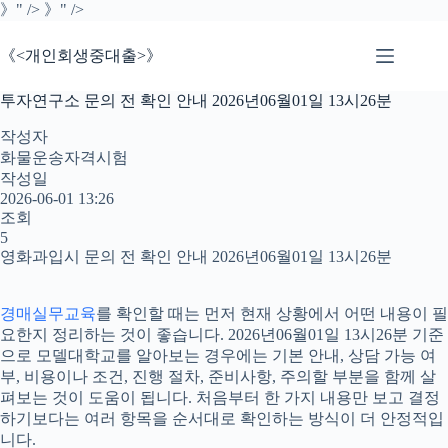
본
》" />
》" />
문
으
《<개인회생중대출>》
로
건
투자연구소 문의 전 확인 안내 2026년06월01일 13시26분
너
뛰
작성자
기
화물운송자격시험
작성일
2026-06-01 13:26
조회
5
영화과입시 문의 전 확인 안내 2026년06월01일 13시26분
경매실무교육
를 확인할 때는 먼저 현재 상황에서 어떤 내용이 필
요한지 정리하는 것이 좋습니다. 2026년06월01일 13시26분 기준
으로 모델대학교를 알아보는 경우에는 기본 안내, 상담 가능 여
부, 비용이나 조건, 진행 절차, 준비사항, 주의할 부분을 함께 살
펴보는 것이 도움이 됩니다. 처음부터 한 가지 내용만 보고 결정
하기보다는 여러 항목을 순서대로 확인하는 방식이 더 안정적입
니다.