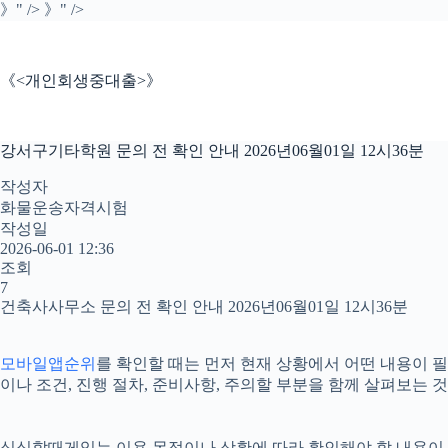
본
》" />
》" />
문
으
로
《<개인회생중대출>》
건
너
뛰
강서구기타학원 문의 전 확인 안내 2026년06월01일 12시36분
기
작성자
화물운송자격시험
작성일
2026-06-01 12:36
조회
7
건축사사무소 문의 전 확인 안내 2026년06월01일 12시36분
모바일앱순위
를 확인할 때는 먼저 현재 상황에서 어떤 내용이 필요
이나 조건, 진행 절차, 준비사항, 주의할 부분을 함께 살펴보는
심심할때게임는 이용 목적이나 상황에 따라 확인해야 할 내용이 달